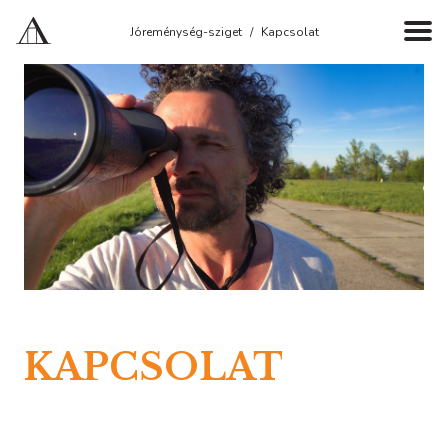
Jóreménység-sziget
Kapcsolat
KAPCSOLAT