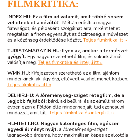
FILMKRITIKA:
INDEX.HU:
Ez a film ad valamit, amit többé sosem
vehetnek el a nézőtől!
Méltán erősíti a magyar
filmvilágot, és példaként szolgálhat arra, miként lehet
megtalálni a finom egyensúlyt az őszinteség, a művészet
és a közönség érdeklődése között.
Teljes filmkritika itt ››
TURISTAMAGAZIN.HU:
Ilyen az, amikor a természet
gyógyít.
Egy nagyon szerethető film, és sokunk álmát
valósítja meg.
Teljes filmkritika és interjú itt ››
WMN.HU:
Kifejezetten szerethető ez a film, ajánlom
mindenkinek, aki úgy érzi, eltévedt valahol menet közben.
Teljes filmkritika itt ››
DELHIR.HU:
A Jóreménység-sziget rétegfilm, de a
legjobb fajtából:
bárki, aki beül rá, és az elmúlt három
évben ezen a Földön élte mindennapjait, tud azonosulni
mindazzal, amit lát.
Teljes filmkritika és interjú itt ››
FILMTETT.RO:
Nagyon különleges film, egészen
egyedi élményt nyújt.
a
Jóreménység-sziget
legnagyobb érdeme, hogy maximálisan képes az alkotója