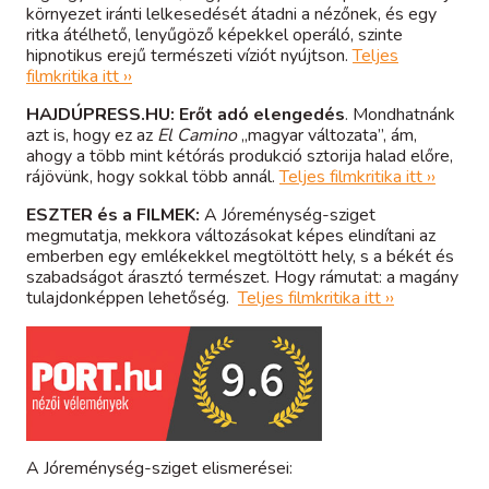
környezet iránti lelkesedését átadni a nézőnek, és egy
ritka átélhető, lenyűgöző képekkel operáló, szinte
hipnotikus erejű természeti víziót nyújtson.
Teljes
filmkritika itt ››
HAJDÚPRESS.HU:
Erőt adó elengedés
. Mondhatnánk
azt is, hogy ez az
El Camino
„magyar változata”, ám,
ahogy a több mint kétórás produkció sztorija halad előre,
rájövünk, hogy sokkal több annál.
Teljes filmkritika itt ››
HUN
ESZTER és a FILMEK:
A Jóreménység-sziget
megmutatja, mekkora változásokat képes elindítani az
emberben egy emlékekkel megtöltött hely, s a békét és
ELŐZETES
szabadságot árasztó természet. Hogy rámutat: a magány
tulajdonképpen lehetőség.
Teljes filmkritika itt ››
SZINOPSZIS
Magyar
English
MOZIK
A Jóreménység-sziget elismerései: