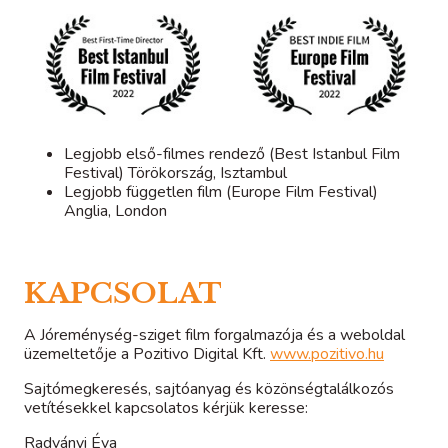
ÍGY KÉSZÜLT
A RENDEZŐRŐL
Legjobb első-filmes rendező (Best Istanbul Film
Festival) Törökország, Isztambul
Legjobb független film (Europe Film Festival)
Anglia, London
KAPCSOLAT
A Jóreménység-sziget film forgalmazója és a weboldal
üzemeltetője a Pozitivo Digital Kft.
www.pozitivo.hu
Sajtómegkeresés, sajtóanyag és közönségtalálkozós
vetítésekkel kapcsolatos kérjük keresse:
Radványi Éva